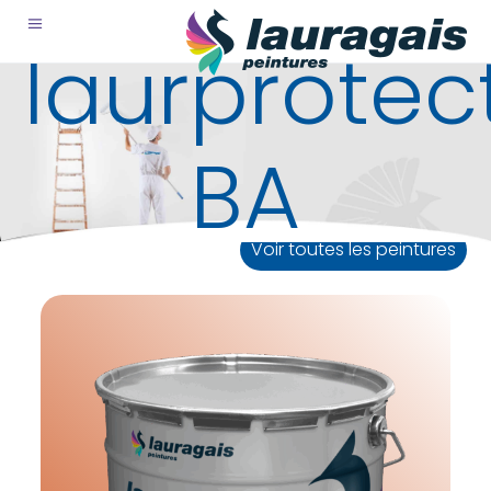
laurprotec
BA
Voir toutes les peintures