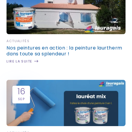
ACTUALITÉS
Nos peintures en action : la peinture laurtherm
dans toute sa splendeur !
LIRE LA SUITE
16
SEP